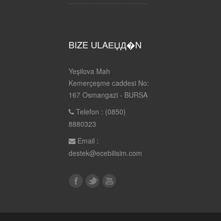
BIZE ULAЕЏД�N
Yeşilova Mah
Kemerçeşme caddesi No:
167 Osmangazi - BURSA
Telefon : (0850)
8880323
Email :
destek@ecebilisim.com