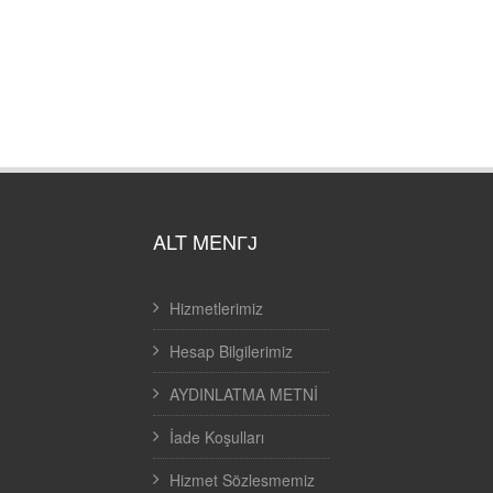
ALT MENГЈ
Hizmetlerimiz
Hesap Bilgilerimiz
AYDINLATMA METNİ
İade Koşulları
Hizmet Sözlesmemiz