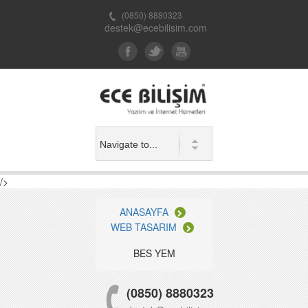
(0850) 8880323
destek@ecebilisim.com
/>
ANASAYFA
WEB TASARIM
BES YEM
(0850) 8880323