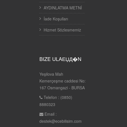
AYDINLATMA METNİ
İade Koşulları
Hizmet Sözlesmemiz
BIZE ULAЕЏД�N
Yeşilova Mah
Kemerçeşme caddesi No:
167 Osmangazi - BURSA
Telefon : (0850)
8880323
Email :
destek@ecebilisim.com