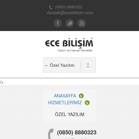
(0850) 8880323
destek@ecebilisim.com
/>
ANASAYFA
HİZMETLERİMİZ
ÖZEL YAZILIM
(0850) 8880323